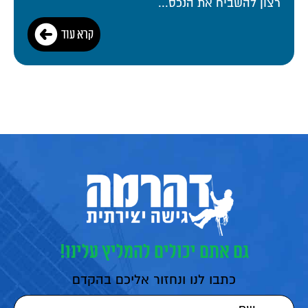
רצון להשביח את הנכס...
קרא עוד
גם אתם יכולים להמליץ עלינו!
כתבו לנו ונחזור אליכם בהקדם